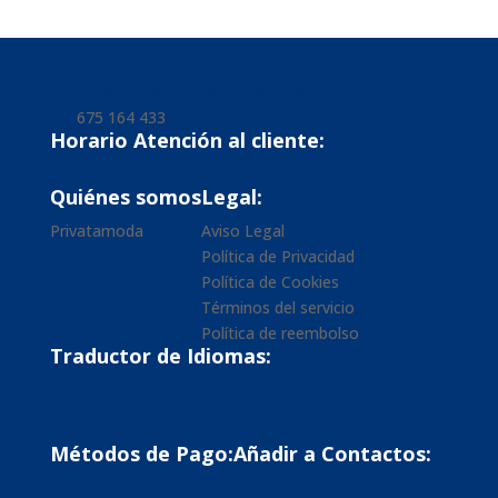
Carrer de l'Església 242, 08370, Barcelona, España
tel.
675 164 433
Horario Atención al cliente:
De lunes a viernes de 9:00h a 14:00h
Quiénes somos
Legal:
Privatamoda
Aviso Legal
Política de Privacidad
Política de Cookies
Términos del servicio
Política de reembolso
Traductor de Idiomas:
Métodos de Pago:
Añadir a Contactos: