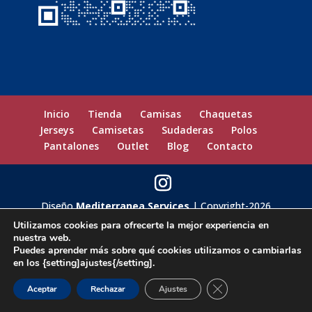
Inicio
Tienda
Camisas
Chaquetas
Jerseys
Camisetas
Sudaderas
Polos
Pantalones
Outlet
Blog
Contacto
Diseño
Mediterranea Services
| Copyright-2026
privatamoda.es
Utilizamos cookies para ofrecerte la mejor experiencia en
nuestra web.
Puedes aprender más sobre qué cookies utilizamos o cambiarlas
en los {setting]ajustes{/setting].
Cerrar el banner de 
Aceptar
Rechazar
Ajustes