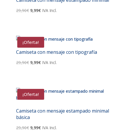
El
El
29,90
€
9,99
€
IVA Incl.
precio
precio
original
actual
era:
es:
29,90€.
9,99€.
¡Oferta!
Camiseta con mensaje con tipografía
El
El
29,90
€
9,99
€
IVA Incl.
precio
precio
original
actual
era:
es:
29,90€.
9,99€.
¡Oferta!
Camiseta con mensaje estampado minimal
básica
El
El
29,90
€
9,99
€
IVA Incl.