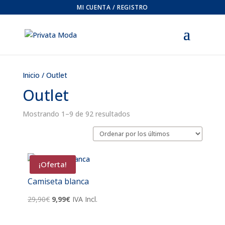
MI CUENTA / REGISTRO
Inicio
/ Outlet
Outlet
Ordenado
Mostrando 1–9 de 92 resultados
por
los
últimos
¡Oferta!
Camiseta blanca
El
El
29,90
€
9,99
€
IVA Incl.
precio
precio
original
actual