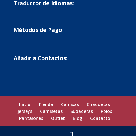
Traductor de Idiomas:
Métodos de Pago:
Añadir a Contactos:
Inicio
Tienda
Camisas
Chaquetas
Jerseys
Camisetas
Sudaderas
Polos
Pantalones
Outlet
Blog
Contacto