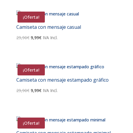
era:
es:
29,90€.
9,99€.
¡Oferta!
Camiseta con mensaje casual
El
El
29,90
€
9,99
€
IVA Incl.
precio
precio
original
actual
era:
es:
29,90€.
9,99€.
¡Oferta!
Camiseta con mensaje estampado gráfico
El
El
29,90
€
9,99
€
IVA Incl.
precio
precio
original
actual
era:
es:
29,90€.
9,99€.
¡Oferta!
Camiseta con mensaje estampado minimal