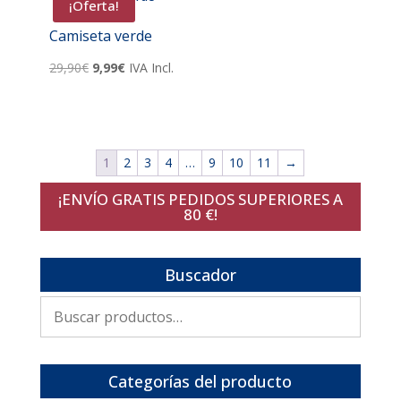
¡Oferta!
Camiseta verde
El
El
29,90
€
9,99
€
IVA Incl.
precio
precio
original
actual
era:
es:
29,90€.
9,99€.
1
2
3
4
…
9
10
11
→
¡ENVÍO GRATIS PEDIDOS SUPERIORES A
80 €!
Buscador
Buscar
por:
Categorías del producto