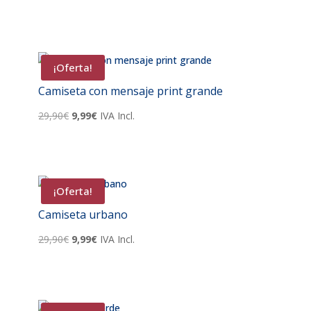
precio
precio
original
actual
era:
es:
29,90€.
9,99€.
¡Oferta!
Camiseta con mensaje print grande
El
El
29,90
€
9,99
€
IVA Incl.
precio
precio
original
actual
era:
es:
29,90€.
9,99€.
¡Oferta!
Camiseta urbano
El
El
29,90
€
9,99
€
IVA Incl.
precio
precio
original
actual
era:
es:
29,90€.
9,99€.