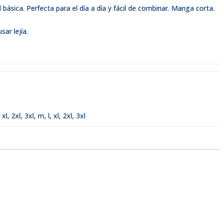
sica. Perfecta para el día a día y fácil de combinar. Manga corta.
ar lejía.
,
xl
,
2xl
,
3xl
,
m, l, xl, 2xl, 3xl