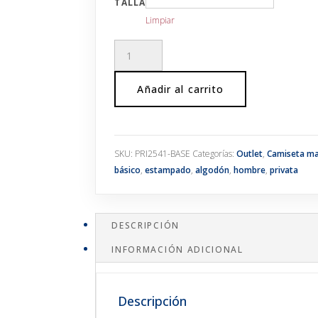
TALLA
Limpiar
Camiseta
con
mensaje
Añadir al carrito
estampado
minimal
básica
cantidad
SKU:
PRI2541-BASE
Categorías:
Outlet
,
Camiseta ma
básico
,
estampado
,
algodón
,
hombre
,
privata
DESCRIPCIÓN
INFORMACIÓN ADICIONAL
Descripción