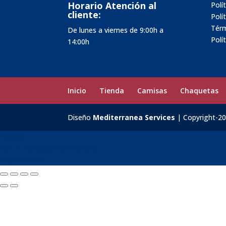
Horario Atención al
Polí
cliente:
Polí
Térm
De lunes a viernes de 9:00h a
Polí
14:00h
Inicio
Tienda
Camisas
Chaquetas
Diseño
Mediterranea Services
| Copyright-2
Carrito
0
Aún no agregaste productos.
Seguir viendo