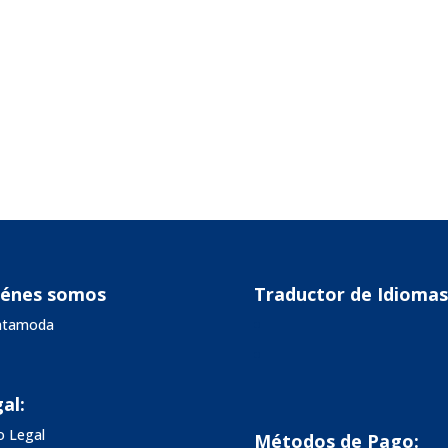
iénes somos
Traductor de Idiomas
vatamoda
al:
o Legal
Métodos de Pago: