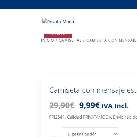
¡Oferta!
INICIO
/
CAMISETAS
/ CAMISETA CON MENSAJE
Camiseta con mensaje es
El
El
29,90
€
9,99
€
IVA Incl.
precio
precio
original
actual
PRI2541. Calidad PRIVATAMODA. Envío rápido
era:
es:
29,90€.
9,99€.