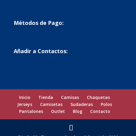
Métodos de Pago:
Añadir a Contactos:
Inicio
Tienda
Camisas
Chaquetas
Jerseys
Camisetas
Sudaderas
Polos
Pantalones
Outlet
Blog
Contacto