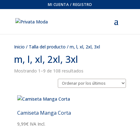
MI CUENTA / REGISTRO
Inicio
/ Talla del producto / m, l, xl, 2xl, 3xl
m, l, xl, 2xl, 3xl
Ordenado
Mostrando 1–9 de 108 resultados
por
los
últimos
Camiseta Manga Corta
9,99
€
IVA Incl.