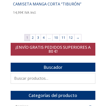
CAMISETA MANGA CORTA “TIBURÓN”
14,99
€
IVA Incl.
1
2
3
4
…
10
11
12
→
¡ENVÍO GRATIS PEDIDOS SUPERIORES A
80 €!
Buscador
Buscar
por:
Categorías del producto