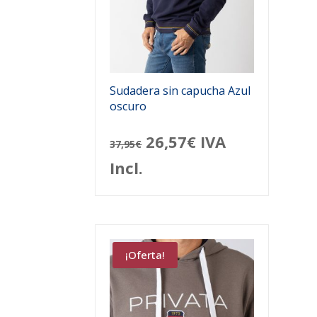
Sudadera sin capucha Azul
oscuro
El
El
26,57
€
IVA
37,95
€
precio
precio
Incl.
original
actual
era:
es:
37,95€.
26,57€.
¡Oferta!