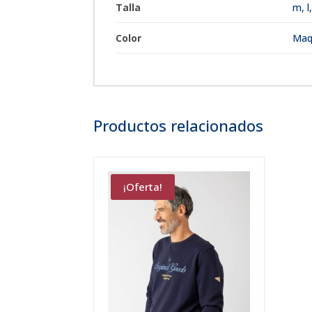
Talla
m
,
l
Color
Maqu
Productos relacionados
¡Oferta!