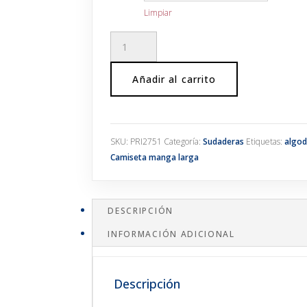
Limpiar
SUDADERAS
CAPUCHA
BÁSICAS
Añadir al carrito
cantidad
SKU:
PRI2751
Categoría:
Sudaderas
Etiquetas:
algo
Camiseta manga larga
DESCRIPCIÓN
INFORMACIÓN ADICIONAL
Descripción