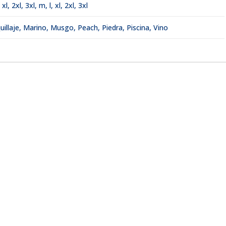
,
xl
,
2xl
,
3xl
,
m, l, xl, 2xl, 3xl
illaje, Marino, Musgo, Peach, Piedra, Piscina, Vino