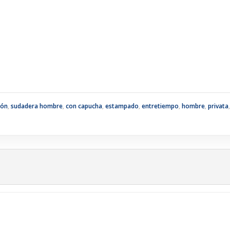
dón
,
sudadera hombre
,
con capucha
,
estampado
,
entretiempo
,
hombre
,
privata