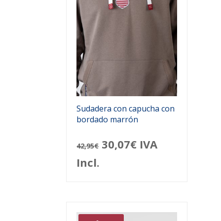
Sudadera con capucha con
bordado marrón
El
El
30,07
€
IVA
42,95
€
precio
precio
Incl.
original
actual
era:
es:
42,95€.
30,07€.