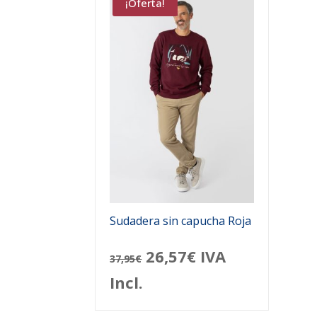
¡Oferta!
Sudadera sin capucha Roja
El
El
26,57
€
IVA
37,95
€
precio
precio
Incl.
original
actual