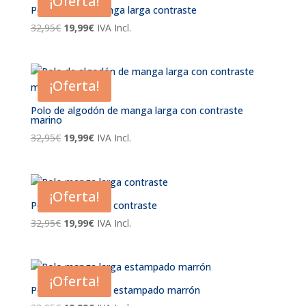
¡Oferta!
32,95€.
19,99€.
Polo algodón manga larga contraste
El
El
32,95
€
19,99
€
IVA Incl.
precio
precio
original
actual
era:
es:
¡Oferta!
32,95€.
19,99€.
Polo de algodón de manga larga con contraste
marino
El
El
32,95
€
19,99
€
IVA Incl.
precio
precio
original
actual
era:
es:
¡Oferta!
32,95€.
19,99€.
Polo manga larga contraste
El
El
32,95
€
19,99
€
IVA Incl.
precio
precio
original
actual
era:
es:
¡Oferta!
32,95€.
19,99€.
Polo manga larga estampado marrón