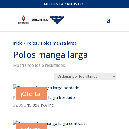
MI CUENTA / REGISTRO
Inicio
/
Polos
/ Polos manga larga
Polos manga larga
Ordenado
Mostrando los 6 resultados
por
los
últimos
¡Oferta!
Polo piqué manga larga bordado
El
El
32,95
€
19,99
€
IVA Incl.
precio
precio
original
actual
era:
es: