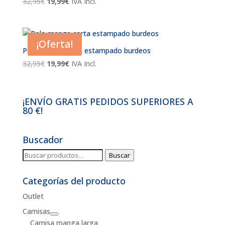
El
El
32,95
€
19,99
€
IVA Incl.
precio
precio
original
actual
era:
es:
¡Oferta!
32,95€.
19,99€.
Polo manga corta estampado burdeos
El
El
32,95
€
19,99
€
IVA Incl.
precio
precio
original
actual
era:
es:
¡ENVÍO GRATIS PEDIDOS SUPERIORES A
32,95€.
19,99€.
80 €!
Buscador
Buscar
Buscar
por:
Categorías del producto
Outlet
Camisas
Camisa manga larga