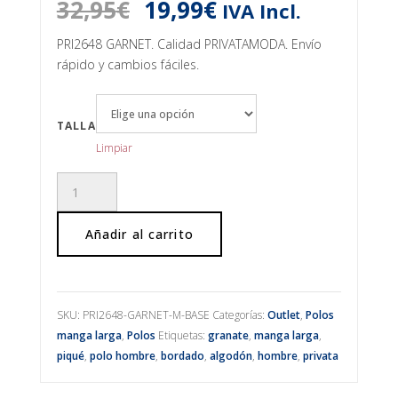
El
El
32,95
€
19,99
€
IVA Incl.
precio
precio
original
actual
PRI2648 GARNET. Calidad PRIVATAMODA. Envío
era:
es:
rápido y cambios fáciles.
32,95€.
19,99€.
TALLA
Limpiar
Polo
piqué
manga
Añadir al carrito
larga
bordado
cantidad
SKU:
PRI2648-GARNET-M-BASE
Categorías:
Outlet
,
Polos
manga larga
,
Polos
Etiquetas:
granate
,
manga larga
,
piqué
,
polo hombre
,
bordado
,
algodón
,
hombre
,
privata