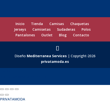
Inicio
Tienda
Camisas
Chaquetas
Jerseys
Camisetas
Sudaderas
Polos
Pantalones
Outlet
Blog
Contacto
Diseño
Mediterranea Services
| Copyright-2026
privatamoda.es
Carrito
0
Aún no agregaste productos.
Seguir viendo
PRIVATAMODA