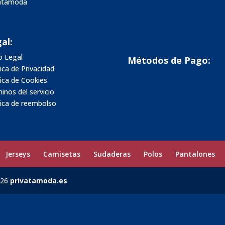
vatamoda
al:
o Legal
Métodos de Pago:
tica de Privacidad
tica de Cookies
inos del servicio
tica de reembolso
Jerseys
Camisetas
Sudaderas
Polos
Pantalones
026
privatamoda.es