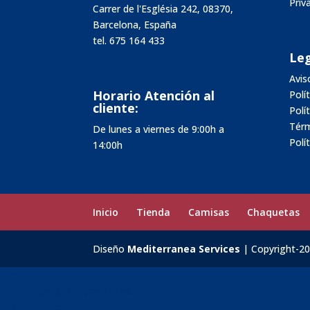
Pri
Carrer de l'Església 242, 08370,
Barcelona, España
tel.
675 164 433
Leg
Avis
Horario Atención al
Polí
cliente:
Polí
Térm
De lunes a viernes de 9:00h a
Polí
14:00h
Inicio
Tienda
Camisas
Chaquetas
Diseño
Mediterranea Services
| Copyright-2
Carrito
0
Aún no agregaste productos.
Seguir viendo