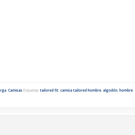
arga
,
Camisas
Etiquetas:
tailored fit
,
camisa tailored hombre
,
algodón
,
hombre
,