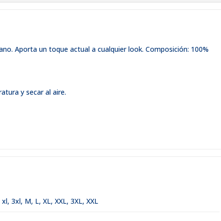
liano. Aporta un toque actual a cualquier look. Composición: 100%
tura y secar al aire.
,
xl
,
3xl
,
M, L, XL, XXL, 3XL
,
XXL