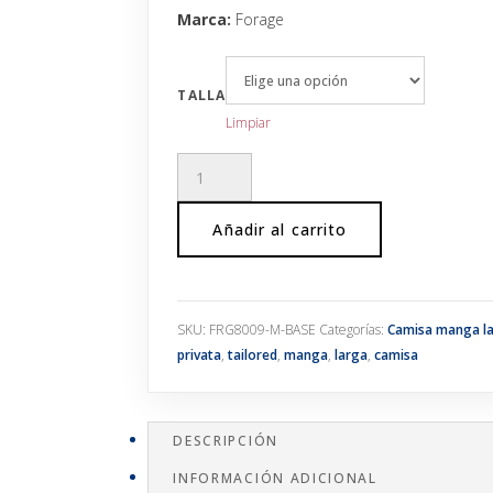
Marca:
Forage
TALLA
Limpiar
Camisa
tailored
popelín
Añadir al carrito
algodón
cuello
italiano
cantidad
SKU:
FRG8009-M-BASE
Categorías:
Camisa manga l
privata
,
tailored
,
manga
,
larga
,
camisa
DESCRIPCIÓN
INFORMACIÓN ADICIONAL