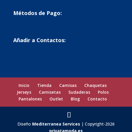
Métodos de Pago:
Añadir a Contactos:
Inicio
Tienda
Camisas
Chaquetas
Jerseys
Camisetas
Sudaderas
Polos
Pantalones
Outlet
Blog
Contacto
Diseño
Mediterranea Services
| Copyright-2026
privatamoda.es