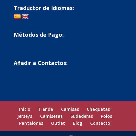
Traductor de Idiomas:
Métodos de Pago:
Añadir a Contactos:
Inicio
Tienda
Camisas
Chaquetas
Jerseys
Camisetas
Sudaderas
Polos
Pantalones
Outlet
Blog
Contacto