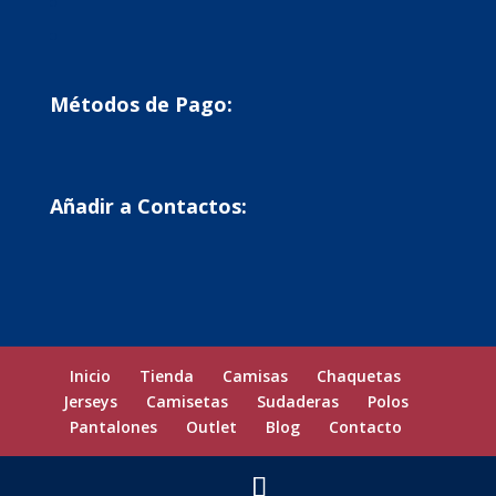
Métodos de Pago:
Añadir a Contactos:
Inicio
Tienda
Camisas
Chaquetas
Jerseys
Camisetas
Sudaderas
Polos
Pantalones
Outlet
Blog
Contacto