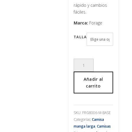
rápido y cambios
fáciles.
Marca:
Forage
TALLA
Camisa
tailored
algodón
Añadir al
azul
carrito
cantidad
SKU:
FRG8006-M-BASE
Categorías:
Camisa
manga larga
,
Camisas