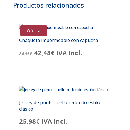
Productos relacionados
¡Oferta!
Chaqueta impermeable con capucha
El
El
42,48
€
IVA Incl.
84,95
€
precio
precio
original
actual
era:
es:
84,95€.
42,48€.
Jersey de punto cuello redondo estilo
clásico
25,98
€
IVA Incl.