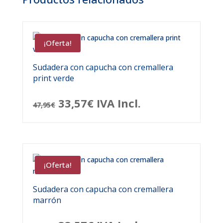
¡Oferta!
Sudadera con capucha con cremallera
print verde
El
El
33,57
€
IVA Incl.
47,95
€
precio
precio
original
actual
era:
es:
¡Oferta!
47,95€.
33,57€.
Sudadera con capucha con cremallera
marrón