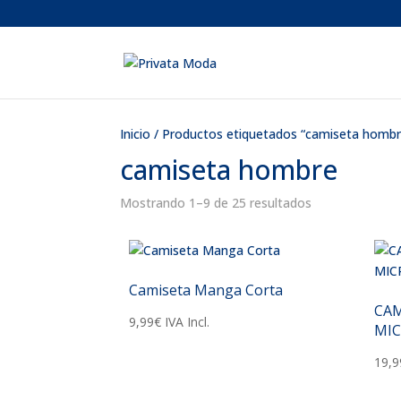
Inicio
/ Productos etiquetados “camiseta hombr
camiseta hombre
Ordenado
Mostrando 1–9 de 25 resultados
por
los
últimos
Camiseta Manga Corta
CAM
9,99
€
IVA Incl.
MIC
19,9