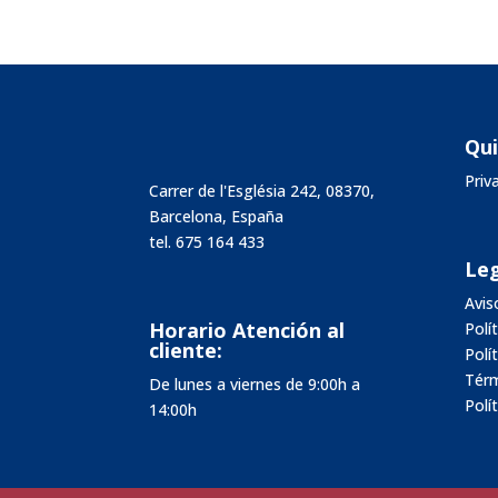
Qu
Pri
Carrer de l'Església 242, 08370,
Barcelona, España
tel.
675 164 433
Leg
Avis
Horario Atención al
Polí
cliente:
Polí
Térm
De lunes a viernes de 9:00h a
Polí
14:00h