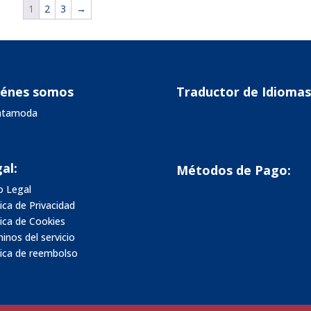
1
2
3
→
iénes somos
Traductor de Idiomas
vatamoda
al:
Métodos de Pago:
o Legal
tica de Privacidad
tica de Cookies
inos del servicio
tica de reembolso