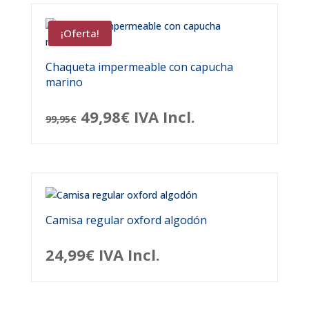
¡Oferta!
Chaqueta impermeable con capucha
marino
El
El
49,98
€
IVA Incl.
99,95
€
precio
precio
original
actual
era:
es:
99,95€.
49,98€.
Camisa regular oxford algodón
24,99
€
IVA Incl.