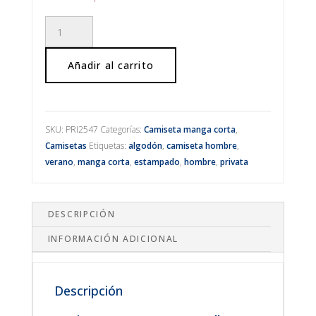
CAMISETA
MANGA
CORTA
Añadir al carrito
"BICI"
cantidad
SKU:
PRI2547
Categorías:
Camiseta manga corta
,
Camisetas
Etiquetas:
algodón
,
camiseta hombre
,
verano
,
manga corta
,
estampado
,
hombre
,
privata
DESCRIPCIÓN
INFORMACIÓN ADICIONAL
Descripción