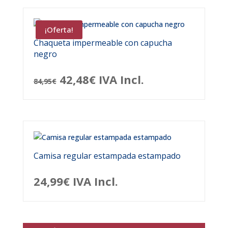
¡Oferta!
Chaqueta impermeable con capucha
negro
El
El
42,48
€
IVA Incl.
84,95
€
precio
precio
original
actual
era:
es:
84,95€.
42,48€.
Camisa regular estampada estampado
24,99
€
IVA Incl.