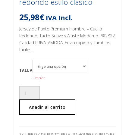
redondo estilo clásico
25,98
€
IVA Incl.
Jersey de Punto Premium Hombre – Cuello
Redondo, Tacto Suave y Ajuste Moderno PRI2822.
Calidad PRIVATAMODA. Envío rápido y cambios
fáciles.
TALLA
Limpiar
Jersey
de
punto
Añadir al carrito
cuello
redondo
estilo
clásico
SKU:
JERSEY-DE-PUNTO-PREMIUM-HOMBRE-CUELLO-RE-