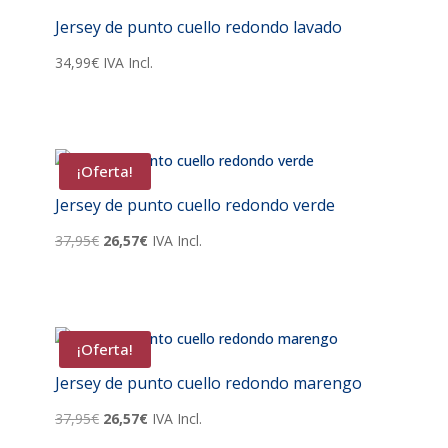
Jersey de punto cuello redondo lavado
34,99
€
IVA Incl.
¡Oferta!
Jersey de punto cuello redondo verde
El
El
37,95
€
26,57
€
IVA Incl.
precio
precio
original
actual
era:
es:
37,95€.
26,57€.
¡Oferta!
Jersey de punto cuello redondo marengo
El
El
37,95
€
26,57
€
IVA Incl.
precio
precio