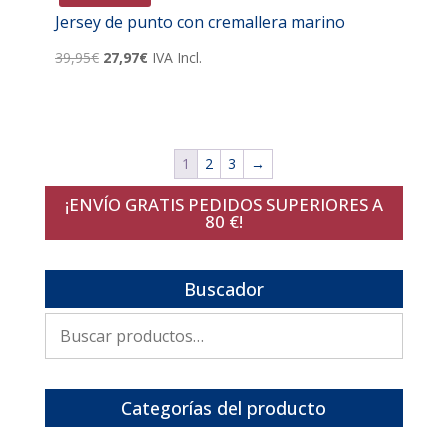
Jersey de punto con cremallera marino
El
El
39,95
€
27,97
€
IVA Incl.
precio
precio
original
actual
era:
es:
39,95€.
27,97€.
1
2
3
→
¡ENVÍO GRATIS PEDIDOS SUPERIORES A
80 €!
Buscador
Buscar
por:
Categorías del producto