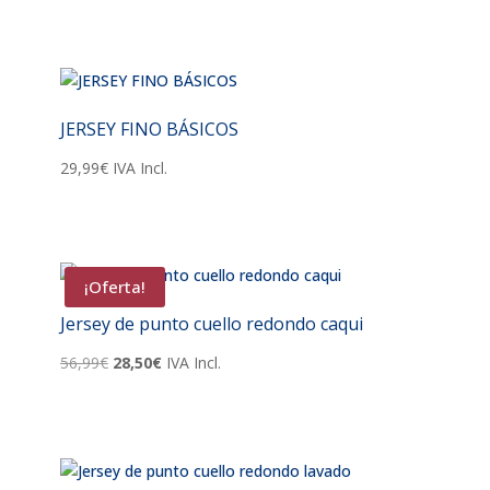
JERSEY FINO BÁSICOS
29,99
€
IVA Incl.
¡Oferta!
Jersey de punto cuello redondo caqui
El
El
56,99
€
28,50
€
IVA Incl.
precio
precio
original
actual
era:
es:
56,99€.
28,50€.