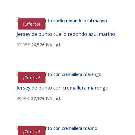
original
actual
era:
es:
37,95€.
26,57€.
¡Oferta!
Jersey de punto cuello redondo azul marino
El
El
37,95
€
26,57
€
IVA Incl.
precio
precio
original
actual
era:
es:
37,95€.
26,57€.
¡Oferta!
Jersey de punto con cremallera marengo
El
El
39,95
€
27,97
€
IVA Incl.
precio
precio
original
actual
era:
es:
39,95€.
27,97€.
¡Oferta!