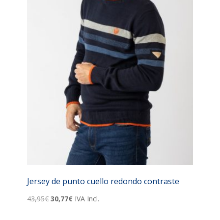
Jersey de punto cuello redondo contraste
El
El
43,95
€
30,77
€
IVA Incl.
precio
precio