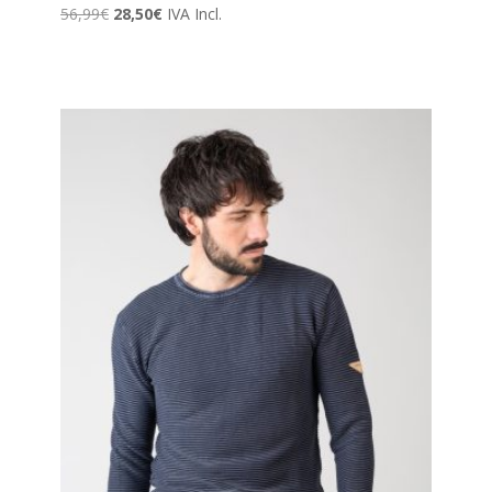
El
El
56,99
€
28,50
€
IVA Incl.
precio
precio
original
actual
era:
es:
56,99€.
28,50€.