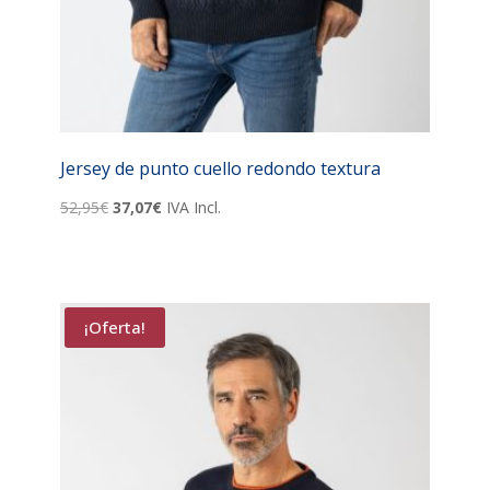
Jersey de punto cuello redondo textura
El
El
52,95
€
37,07
€
IVA Incl.
precio
precio
original
actual
era:
es:
52,95€.
37,07€.
¡Oferta!