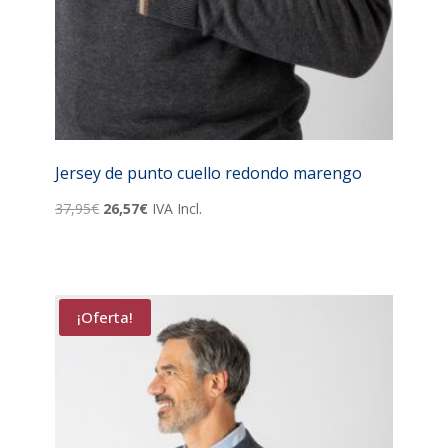
Jersey de punto cuello redondo marengo
El
El
37,95
€
26,57
€
IVA Incl.
precio
precio
original
actual
era:
es:
37,95€.
26,57€.
¡Oferta!