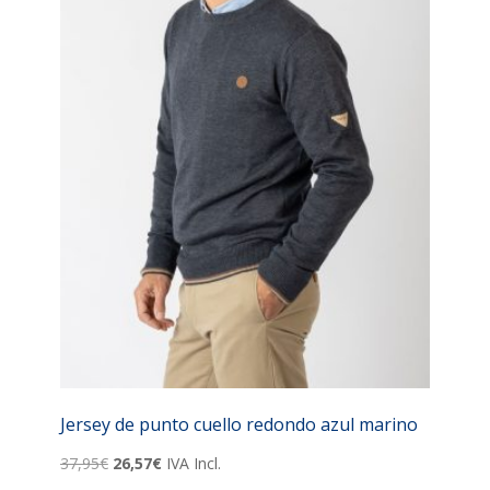
Jersey de punto cuello redondo azul marino
El
El
37,95
€
26,57
€
IVA Incl.
precio
precio