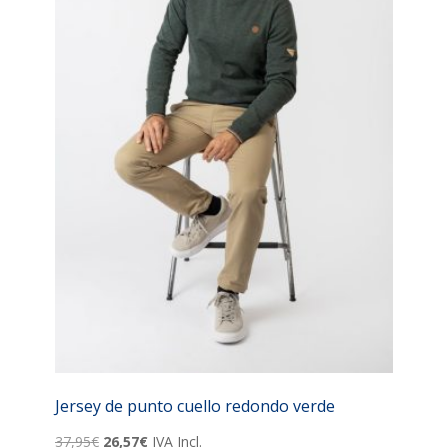
Jersey de punto cuello redondo verde
El
El
37,95
€
26,57
€
IVA Incl.