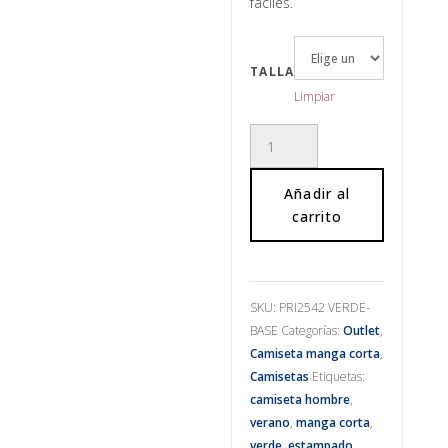
fáciles.
TALLA
Limpiar
Camiseta
verde
cantidad
Añadir al
carrito
SKU:
PRI2542 VERDE-
BASE
Categorías:
Outlet
,
Camiseta manga corta
,
Camisetas
Etiquetas:
camiseta hombre
,
verano
,
manga corta
,
verde
,
estampado
,