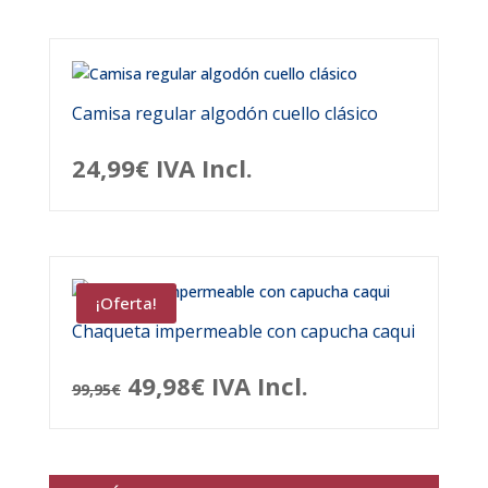
Camisa regular algodón cuello clásico
24,99
€
IVA Incl.
¡Oferta!
Chaqueta impermeable con capucha caqui
El
El
49,98
€
IVA Incl.
99,95
€
precio
precio
original
actual