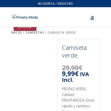
MI CUENTA / REGISTRO
¡Oferta!
INICIO
/
CAMISETAS
/ CAMISETA VERDE
Camiseta
verde
29,90
€
El
El
9,99
€
IVA
precio
precio
Incl.
original
actual
era:
es:
PRI2542 VERDE.
29,90€.
9,99€.
Calidad
PRIVATAMODA. Envío
rápido y cambios