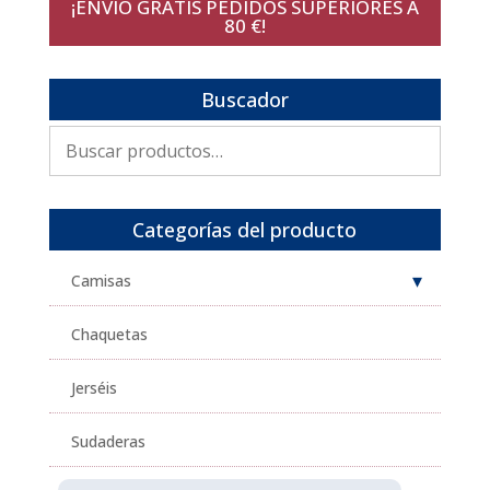
¡ENVÍO GRATIS PEDIDOS SUPERIORES A
era:
es:
80 €!
99,95€.
49,98€.
Buscador
Buscar
por:
Categorías del producto
Camisas
Chaquetas
Jerséis
Sudaderas