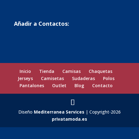
Añadir a Contactos:
Inicio
Tienda
Camisas
Chaquetas
Jerseys
Camisetas
Sudaderas
Polos
Pantalones
Outlet
Blog
Contacto
Diseño
Mediterranea Services
| Copyright-2026
privatamoda.es
Carrito
0
Aún no agregaste productos.