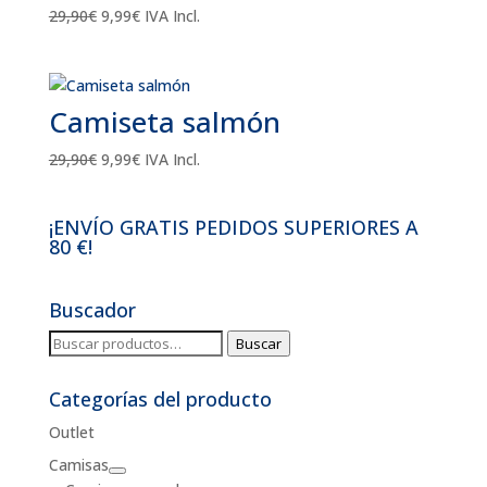
El
El
29,90
€
9,99
€
IVA Incl.
precio
precio
original
actual
era:
es:
Camiseta salmón
29,90€.
9,99€.
El
El
29,90
€
9,99
€
IVA Incl.
precio
precio
original
actual
¡ENVÍO GRATIS PEDIDOS SUPERIORES A
era:
es:
80 €!
29,90€.
9,99€.
Buscador
Buscar
Buscar
por:
Categorías del producto
Outlet
Camisas