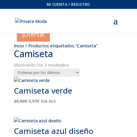
MI CUENTA / REGISTRO
¡Oferta!
¡Oferta!
¡Oferta!
Inicio
/ Productos etiquetados “Camiseta”
Camiseta
Ordenado
Mostrando los 3 resultados
por
los
últimos
Camiseta verde
El
El
29,90
€
9,99
€
IVA Incl.
precio
precio
original
actual
era:
es:
Camiseta azul diseño
29,90€.
9,99€.