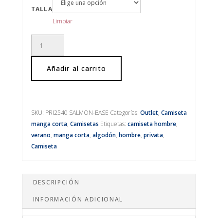
TALLA
Limpiar
Camiseta
salmón
cantidad
Añadir al carrito
SKU:
PRI2540 SALMON-BASE
Categorías:
Outlet
,
Camiseta
manga corta
,
Camisetas
Etiquetas:
camiseta hombre
,
verano
,
manga corta
,
algodón
,
hombre
,
privata
,
Camiseta
DESCRIPCIÓN
INFORMACIÓN ADICIONAL