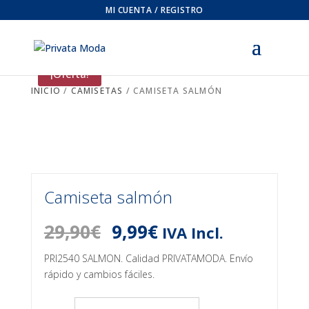
MI CUENTA / REGISTRO
¡Oferta!
INICIO
/
CAMISETAS
/ CAMISETA SALMÓN
Camiseta salmón
El
El
29,90
€
9,99
€
IVA Incl.
precio
precio
original
actual
PRI2540 SALMON. Calidad PRIVATAMODA. Envío
era:
es:
rápido y cambios fáciles.
29,90€.
9,99€.