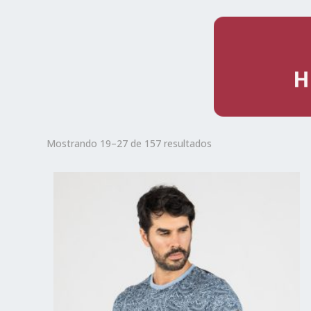
H
Ordenado
Mostrando 19–27 de 157 resultados
por
los
últimos