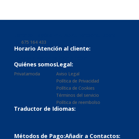
Carrer de l'Església 242, 08370, Barcelona, España
tel.
675 164 433
Horario Atención al cliente:
De lunes a viernes de 9:00h a 14:00h
Quiénes somos
Legal:
Privatamoda
Aviso Legal
Política de Privacidad
Política de Cookies
Términos del servicio
Política de reembolso
Traductor de Idiomas:
Métodos de Pago:
Añadir a Contactos: