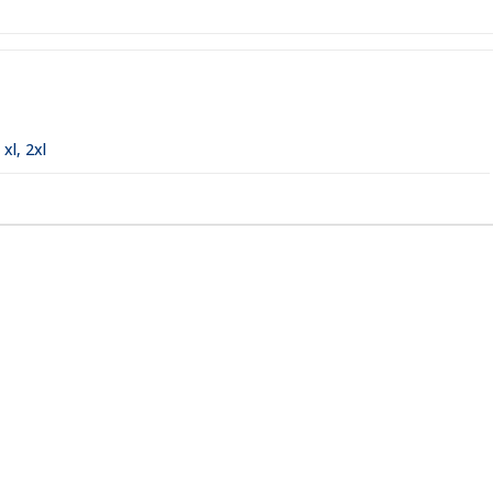
,
xl
,
2xl