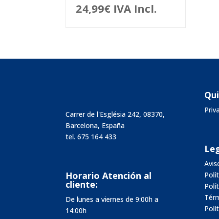
24,99
€
IVA Incl.
Qu
Pri
Carrer de l'Església 242, 08370,
Barcelona, España
tel.
675 164 433
Leg
Avis
Horario Atención al
Polí
cliente:
Polí
Térm
De lunes a viernes de 9:00h a
Polí
14:00h