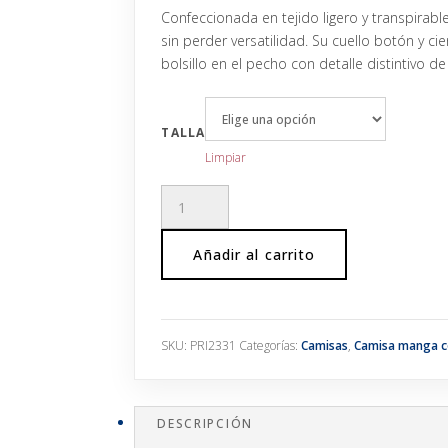
Confeccionada en tejido ligero y transpirab
sin perder versatilidad. Su cuello botón y ci
bolsillo en el pecho con detalle distintivo 
TALLA
Limpiar
Camisa
Manga
Corta
Añadir al carrito
Regular
Fit
cantidad
SKU:
PRI2331
Categorías:
Camisas
,
Camisa manga c
DESCRIPCIÓN