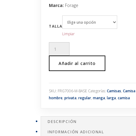
Marca:
Forage
TALLA
Limpiar
Camisa
regular
estampada
Añadir al carrito
cantidad
SKU:
FRG7006-M-BASE
Categorías:
Camisas
,
Camisa
hombre
,
privata
,
regular
,
manga
,
larga
,
camisa
DESCRIPCIÓN
INFORMACIÓN ADICIONAL