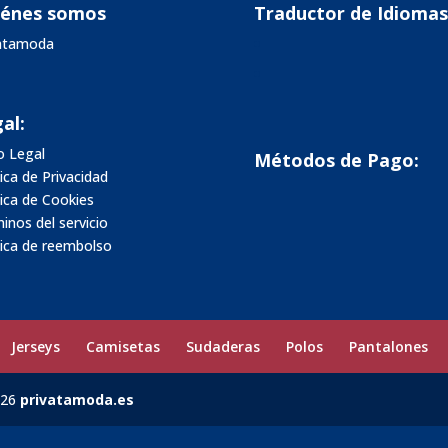
iénes somos
Traductor de Idiomas
vatamoda
al:
o Legal
Métodos de Pago:
tica de Privacidad
tica de Cookies
inos del servicio
tica de reembolso
Jerseys
Camisetas
Sudaderas
Polos
Pantalones
026
privatamoda.es