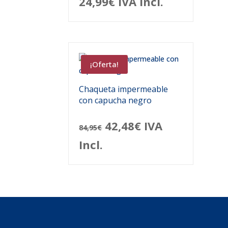
24,99
€
IVA Incl.
¡Oferta!
Chaqueta impermeable
con capucha negro
El
El
42,48
€
IVA
84,95
€
precio
precio
Incl.
original
actual
era:
es:
84,95€.
42,48€.