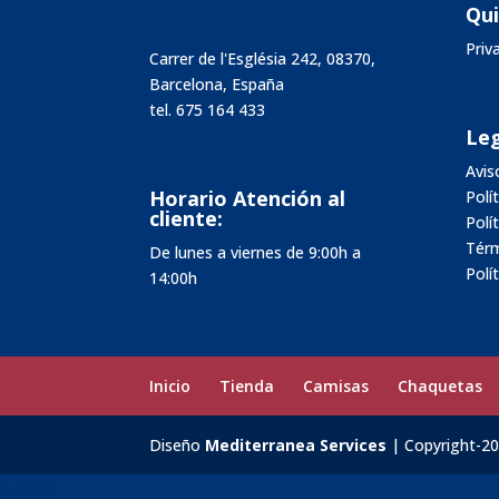
Qu
Pri
Carrer de l'Església 242, 08370,
Barcelona, España
tel.
675 164 433
Leg
Avis
Horario Atención al
Polí
cliente:
Polí
Térm
De lunes a viernes de 9:00h a
Polí
14:00h
Inicio
Tienda
Camisas
Chaquetas
Diseño
Mediterranea Services
| Copyright-2
Carrito
0