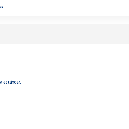
es
ra estándar.
o.