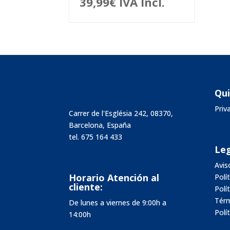
39,99
€
IVA Incl.
Qu
Pri
Carrer de l'Església 242, 08370,
Barcelona, España
tel.
675 164 433
Leg
Avis
Horario Atención al
Polí
cliente:
Polí
Térm
De lunes a viernes de 9:00h a
Polí
14:00h