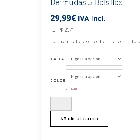
Bermudas 5 Bolsillos
29,99
€
IVA Incl.
REF:PRI2071
Pantalón corto de cinco bolsillos con cintur
TALLA
COLOR
Limpiar
Bermudas
5
Bolsillos
Añadir al carrito
cantidad