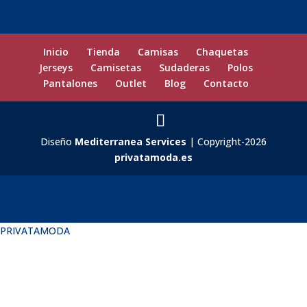
Inicio
Tienda
Camisas
Chaquetas
Jerseys
Camisetas
Sudaderas
Polos
Pantalones
Outlet
Blog
Contacto
Diseño
Mediterranea Services
| Copyright-2026
privatamoda.es
Carrito
0
Aún no agregaste productos.
Seguir viendo
PRIVATAMODA