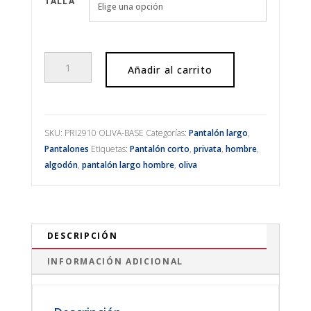
TALLA
Pantalón
Añadir al carrito
chino
stretch
cantidad
SKU:
PRI2910 OLIVA-BASE
Categorías:
Pantalón largo
,
Pantalones
Etiquetas:
Pantalón corto
,
privata
,
hombre
,
algodón
,
pantalón largo hombre
,
oliva
DESCRIPCIÓN
INFORMACIÓN ADICIONAL