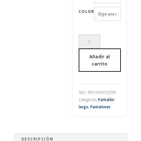
COLOR
Pantalón
de
sarga
Añadir al
de
carrito
corte
recto
cantidad
SKU:
REF:MONTIZÓN
Categorías:
Pantalón
largo
,
Pantalones
DESCRIPCIÓN