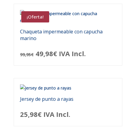
¡Oferta!
Chaqueta impermeable con capucha
marino
El
El
49,98
€
IVA Incl.
99,95
€
precio
precio
original
actual
era:
es:
99,95€.
49,98€.
Jersey de punto a rayas
25,98
€
IVA Incl.