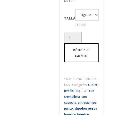
fáciles.
TALLA
Limpiar
Jersey
arena
cantidad
Añadir al
carrito
SKU:
PRI2840-SAND-M-
BASE
Categorías:
Outlet
,
Jerséis
Etiquetas:
con
cremallera
,
con
capucha
,
entretiempo
,
punto
,
algodón
,
jersey
hombre
,
hombre
,