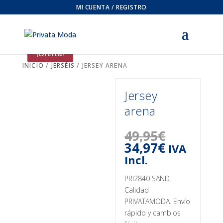
MI CUENTA / REGISTRO
¡Oferta!
INICIO
/
JERSÉIS
/ JERSEY ARENA
Jersey
arena
49,95
€
El
El
34,97
€
IVA
precio
precio
Incl.
original
actual
era:
es:
PRI2840 SAND.
49,95€.
34,97€.
Calidad
PRIVATAMODA. Envío
rápido y cambios