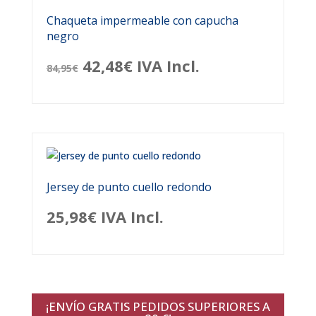
Chaqueta impermeable con capucha
negro
El
El
42,48
€
IVA Incl.
84,95
€
precio
precio
original
actual
era:
es:
84,95€.
42,48€.
Jersey de punto cuello redondo
25,98
€
IVA Incl.
¡ENVÍO GRATIS PEDIDOS SUPERIORES A