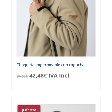
Chaqueta impermeable con capucha
El
El
42,48
€
IVA Incl.
84,95
€
precio
precio
original
actual
era:
es:
¡Oferta!