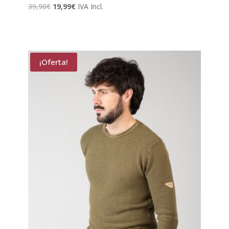
El
El
39,90
€
19,99
€
IVA Incl.
precio
precio
original
actual
era:
es:
39,90€.
19,99€.
¡Oferta!