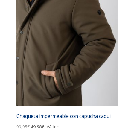
Chaqueta impermeable con capucha caqui
El
El
99,95
€
49,98
€
IVA Incl.
precio
precio