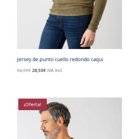
Jersey de punto cuello redondo caqui
El
El
56,99
€
28,50
€
IVA Incl.
precio
precio
original
actual
era:
es:
56,99€.
28,50€.
¡Oferta!