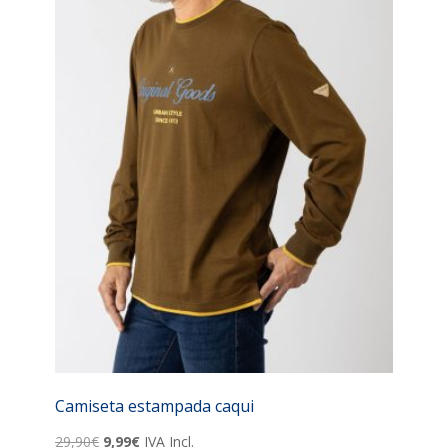
Camiseta estampada caqui
El
El
29,90
€
9,99
€
IVA Incl.