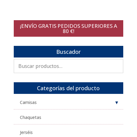
original
actual
era:
es:
99,95€.
49,98€.
¡ENVÍO GRATIS PEDIDOS SUPERIORES A
80 €!
Buscador
Buscar
por:
Categorías del producto
Camisas
Chaquetas
Jerséis