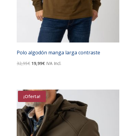
Polo algodón manga larga contraste
El
El
32,95
€
19,99
€
IVA Incl.
precio
precio
original
actual
era:
es:
32,95€.
19,99€.
¡Oferta!