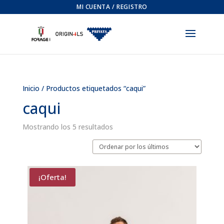
MI CUENTA / REGISTRO
Inicio
/ Productos etiquetados “caqui”
caqui
Ordenado
Mostrando los 5 resultados
por
los
últimos
¡Oferta!