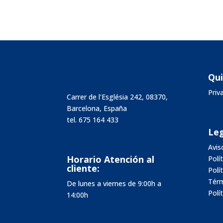
Qu
Pri
Carrer de l'Església 242, 08370,
Barcelona, España
tel.
675 164 433
Leg
Avis
Horario Atención al
Polí
cliente:
Polí
Térm
De lunes a viernes de 9:00h a
Polí
14:00h