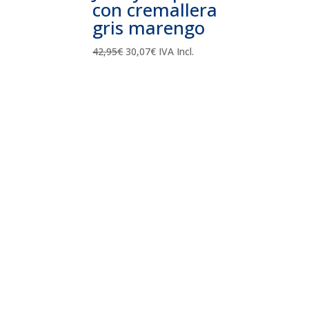
con cremallera
gris marengo
El
El
42,95
€
30,07
€
IVA Incl.
precio
precio
original
actual
era:
es:
42,95€.
30,07€.