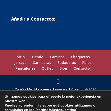
Añadir a Contactos:
Inicio
Tienda
Camisas
Chaquetas
Jerseys
Camisetas
Sudaderas
Polos
Pantalones
Outlet
Blog
Contacto
Diseño
Mediterranea Services
| Copyright-2026
privatamoda.es
Utilizamos cookies para ofrecerte la mejor experiencia en
nuestra web.
Puedes aprender más sobre qué cookies utilizamos o
cambiarlas en los {setting]ajustes{/setting].