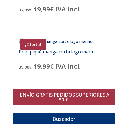
El
El
19,99
€
IVA Incl.
32,95
€
precio
precio
original
actual
era:
es:
¡Oferta!
32,95€.
19,99€.
Polo piqué manga corta logo marino
El
El
19,99
€
IVA Incl.
39,90
€
precio
precio
original
actual
¡ENVÍO GRATIS PEDIDOS SUPERIORES A
era:
es:
80 €!
39,90€.
19,99€.
Buscador