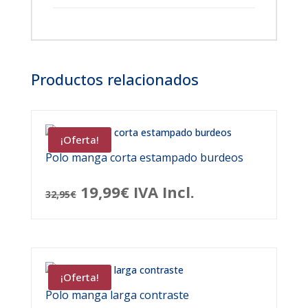
Productos relacionados
¡Oferta!
Polo manga corta estampado burdeos
El
El
19,99
€
IVA Incl.
32,95
€
precio
precio
original
actual
era:
es:
¡Oferta!
32,95€.
19,99€.
Polo manga larga contraste