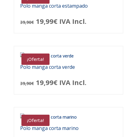
Polo manga corta estampado
El
El
19,99
€
IVA Incl.
39,90
€
precio
precio
original
actual
era:
es:
¡Oferta!
39,90€.
19,99€.
Polo manga corta verde
El
El
19,99
€
IVA Incl.
39,90
€
precio
precio
original
actual
era:
es:
¡Oferta!
39,90€.
19,99€.
Polo manga corta marino