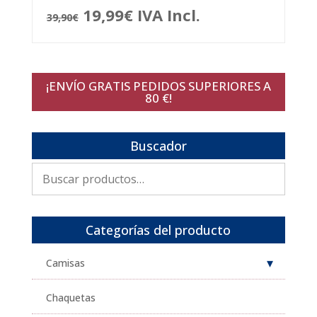
El
El
19,99
€
IVA Incl.
39,90
€
precio
precio
original
actual
¡ENVÍO GRATIS PEDIDOS SUPERIORES A
era:
es:
80 €!
39,90€.
19,99€.
Buscador
Buscar
por:
Categorías del producto
Camisas
Chaquetas