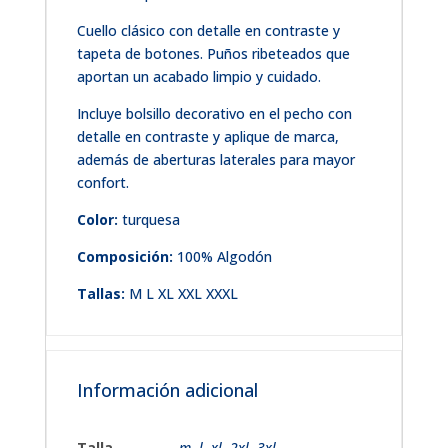
Cuello clásico con detalle en contraste y
tapeta de botones. Puños ribeteados que
aportan un acabado limpio y cuidado.
Incluye bolsillo decorativo en el pecho con
detalle en contraste y aplique de marca,
además de aberturas laterales para mayor
confort.
Color:
turquesa
Composición:
100% Algodón
Tallas:
M L XL XXL XXXL
Información adicional
Talla
m
,
l
,
xl
,
2xl
,
3xl