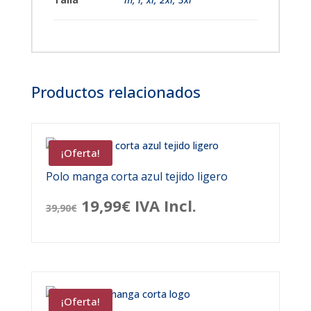
Productos relacionados
¡Oferta!
Polo manga corta azul tejido ligero
El
El
19,99
€
IVA Incl.
39,90
€
precio
precio
original
actual
era:
es:
¡Oferta!
39,90€.
19,99€.