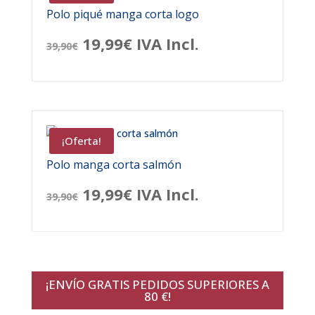
Polo piqué manga corta logo
El
El
19,99
€
IVA Incl.
39,90
€
precio
precio
original
actual
era:
es:
¡Oferta!
39,90€.
19,99€.
Polo manga corta salmón
El
El
19,99
€
IVA Incl.
39,90
€
precio
precio
original
actual
era:
es:
¡ENVÍO GRATIS PEDIDOS SUPERIORES A
39,90€.
19,99€.
80 €!