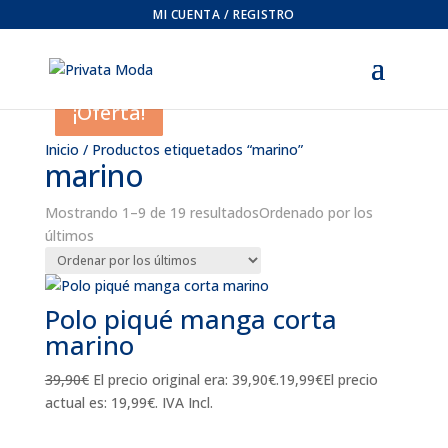
MI CUENTA / REGISTRO
¡Oferta!
¡Oferta!
¡Oferta!
¡Oferta!
¡Oferta!
¡Oferta!
¡Oferta!
Inicio
/ Productos etiquetados “marino”
marino
Mostrando 1–9 de 19 resultados
Ordenado por los
últimos
Polo piqué manga corta
marino
39,90
€
El precio original era: 39,90€.
19,99
€
El precio
actual es: 19,99€.
IVA Incl.