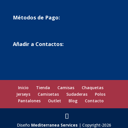
Métodos de Pago:
Añadir a Contactos:
Inicio
Tienda
Camisas
Chaquetas
Jerseys
Camisetas
Sudaderas
Polos
Pantalones
Outlet
Blog
Contacto
Diseño
Mediterranea Services
| Copyright-2026