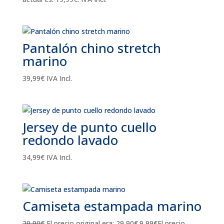
Pantalón chino stretch
marino
39,99
€
IVA Incl.
Jersey de punto cuello
redondo lavado
34,99
€
IVA Incl.
Camiseta estampada marino
29,90
€
El precio original era: 29,90€.
9,99
€
El precio