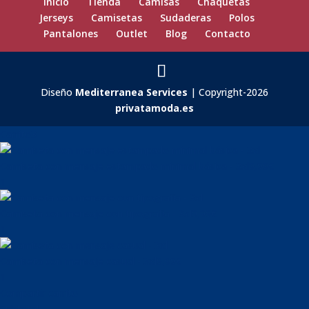
Inicio
Tienda
Camisas
Chaquetas
Jerseys
Camisetas
Sudaderas
Polos
Pantalones
Outlet
Blog
Contacto
Diseño
Mediterranea Services
| Copyright-2026
privatamoda.es
Carrito
3
Camiseta con mensaje estampado minimal básica - 3xl
9,99
€
1
Camiseta con mensaje con tipografía - 3xl
9,99
€
1
Camiseta con mensaje casual - 3xl
9,99
€
1
Compartir carrito
Subtotal