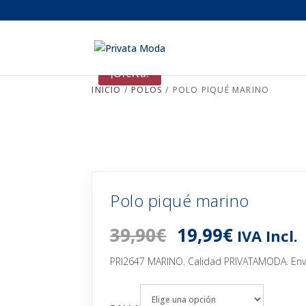
¡Oferta!
INICIO
/
POLOS
/ POLO PIQUÉ MARINO
Polo piqué marino
El
El
39,90
€
19,99
€
IVA Incl.
precio
precio
original
actual
PRI2647 MARINO. Calidad PRIVATAMODA. Envío
era:
es:
39,90€.
19,99€.