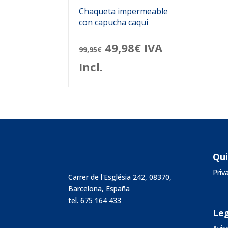
Chaqueta impermeable
con capucha caqui
El
El
49,98
€
IVA
99,95
€
precio
precio
Incl.
original
actual
era:
es:
99,95€.
49,98€.
Qu
Pri
Carrer de l'Església 242, 08370,
Barcelona, España
tel.
675 164 433
Leg