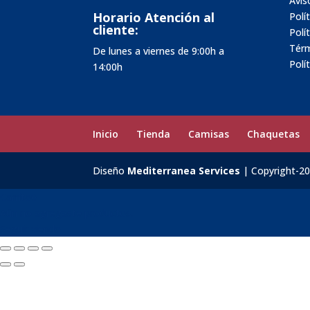
Avis
Horario Atención al
Polí
cliente:
Polí
Térm
De lunes a viernes de 9:00h a
Polí
14:00h
Inicio
Tienda
Camisas
Chaquetas
Diseño
Mediterranea Services
| Copyright-2
Carrito
0
Aún no agregaste productos.
Seguir viendo