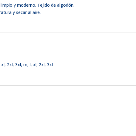
 limpio y moderno. Tejido de algodón.
tura y secar al aire.
,
xl
,
2xl
,
3xl
,
m, l, xl, 2xl, 3xl