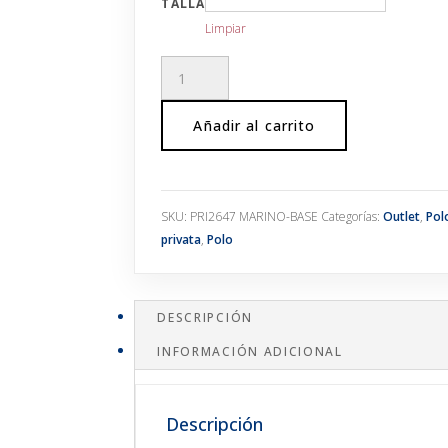
TALLA
Limpiar
Polo
piqué
marino
Añadir al carrito
cantidad
SKU:
PRI2647 MARINO-BASE
Categorías:
Outlet
,
Pol
privata
,
Polo
DESCRIPCIÓN
INFORMACIÓN ADICIONAL
Descripción