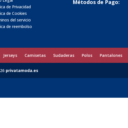
o Legal
Métodos de Pago:
tica de Privacidad
tica de Cookies
inos del servicio
tica de reembolso
Jerseys
Camisetas
Sudaderas
Polos
Pantalones
026
privatamoda.es