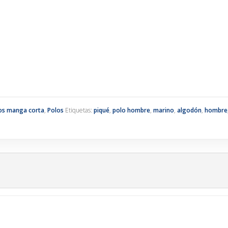
os manga corta
,
Polos
Etiquetas:
piqué
,
polo hombre
,
marino
,
algodón
,
hombre