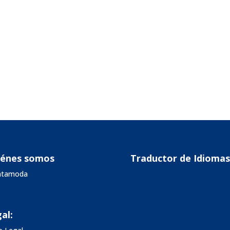
iénes somos
Traductor de Idiomas
vatamoda
al: