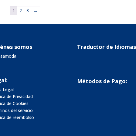
39,90€.
19,99€.
39,90€.
19,99€.
1
2
3
→
iénes somos
Traductor de Idiomas
vatamoda
al:
Métodos de Pago:
o Legal
tica de Privacidad
tica de Cookies
inos del servicio
tica de reembolso