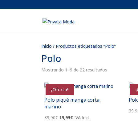
Inicio
/ Productos etiquetados “Polo”
Polo
Ordenado
Mostrando 1–9 de 22 resultados
por
los
¡Oferta!
¡
últimos
Polo piqué manga corta
Pol
marino
39,9
El
El
39,90
€
19,99
€
IVA Incl.
precio
precio
original
actual