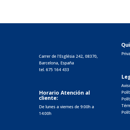
Qu
Pri
Carrer de l'Església 242, 08370,
Barcelona, España
tel.
675 164 433
Leg
Avis
Horario Atención al
Polí
cliente:
Polí
Térm
De lunes a viernes de 9:00h a
Polí
14:00h