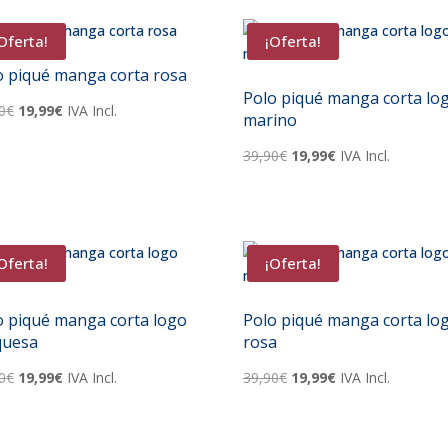
39,90€.
19,99€.
39,90€.
19,99€.
Oferta!
¡Oferta!
o piqué manga corta rosa
Polo piqué manga corta lo
El
El
0
€
19,99
€
IVA Incl.
marino
precio
precio
El
El
original
actual
39,90
€
19,99
€
IVA Incl.
precio
precio
era:
es:
original
actual
39,90€.
19,99€.
era:
es:
39,90€.
19,99€.
Oferta!
¡Oferta!
o piqué manga corta logo
Polo piqué manga corta lo
quesa
rosa
El
El
El
El
0
€
19,99
€
IVA Incl.
39,90
€
19,99
€
IVA Incl.
precio
precio
precio
precio
original
actual
original
actual
era:
es:
era:
es: