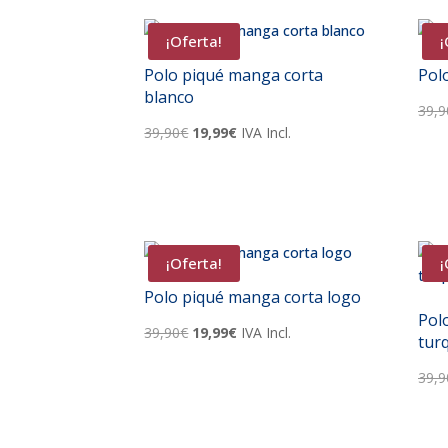
era:
es:
39,90€.
19,99€.
¡Oferta!
¡
Polo piqué manga corta
Pol
blanco
39,9
El
El
39,90
€
19,99
€
IVA Incl.
precio
precio
original
actual
era:
es:
39,90€.
19,99€.
¡Oferta!
¡
Polo piqué manga corta logo
Pol
El
El
39,90
€
19,99
€
IVA Incl.
tur
precio
precio
original
actual
39,9
era:
es:
39,90€.
19,99€.