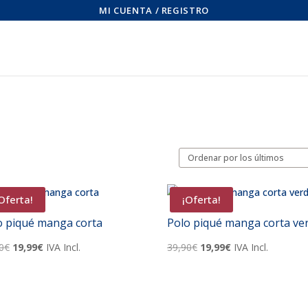
MI CUENTA / REGISTRO
Oferta!
¡Oferta!
o piqué manga corta
Polo piqué manga corta ve
El
El
El
El
0
€
19,99
€
IVA Incl.
39,90
€
19,99
€
IVA Incl.
precio
precio
precio
precio
original
actual
original
actual
era:
es:
era:
es: