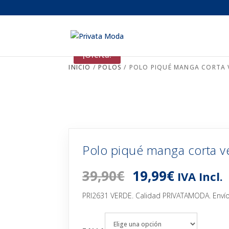
¡Oferta!
INICIO
/
POLOS
/ POLO PIQUÉ MANGA CORTA 
Polo piqué manga corta v
El
El
39,90
€
19,99
€
IVA Incl.
precio
precio
original
actual
PRI2631 VERDE. Calidad PRIVATAMODA. Envío 
era:
es:
39,90€.
19,99€.