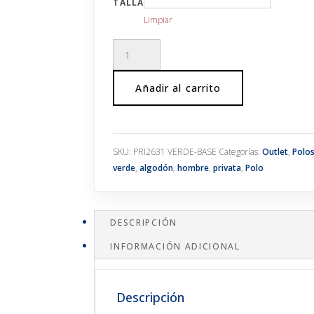
TALLA
Limpiar
Polo
piqué
manga
Añadir al carrito
corta
verde
cantidad
SKU:
PRI2631 VERDE-BASE
Categorías:
Outlet
,
Polo
verde
,
algodón
,
hombre
,
privata
,
Polo
DESCRIPCIÓN
INFORMACIÓN ADICIONAL
Descripción