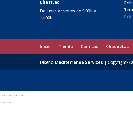
cliente:
Polí
Térm
De lunes a viernes de 9:00h a
Polí
14:00h
Inicio
Tienda
Camisas
Chaquetas
Diseño
Mediterranea Services
| Copyright-2
Carrito
0
Aún no agregaste productos.
Seguir viendo