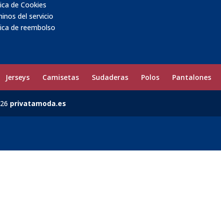
tica de Cookies
inos del servicio
tica de reembolso
Jerseys
Camisetas
Sudaderas
Polos
Pantalones
026
privatamoda.es