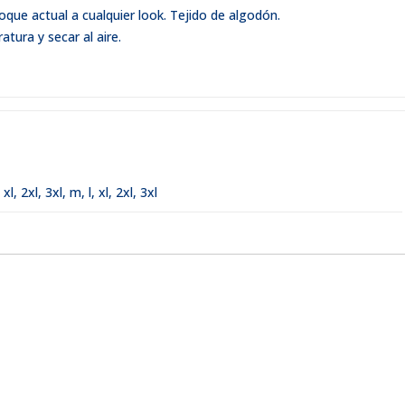
que actual a cualquier look. Tejido de algodón.
tura y secar al aire.
,
xl
,
2xl
,
3xl
,
m, l, xl, 2xl, 3xl