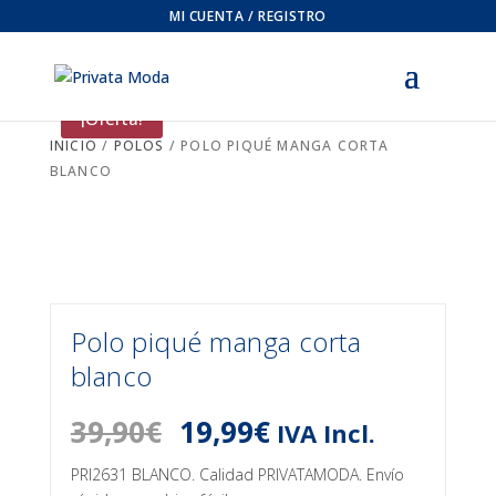
MI CUENTA / REGISTRO
¡Oferta!
INICIO
/
POLOS
/ POLO PIQUÉ MANGA CORTA
BLANCO
Polo piqué manga corta
blanco
El
El
39,90
€
19,99
€
IVA Incl.
precio
precio
original
actual
PRI2631 BLANCO. Calidad PRIVATAMODA. Envío