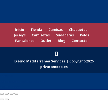
Inicio
Tienda
Camisas
Chaquetas
Jerseys
Camisetas
Sudaderas
Polos
Pantalones
Outlet
Blog
Contacto
Diseño
Mediterranea Services
| Copyright-2026
privatamoda.es
Carrito
0
Aún no agregaste productos.
Seguir viendo