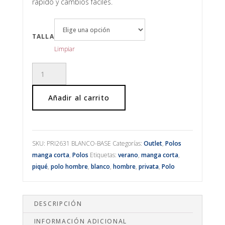
era:
es:
rápido y cambios fáciles.
39,90€.
19,99€.
TALLA
Limpiar
Polo
piqué
manga
Añadir al carrito
corta
blanco
cantidad
SKU:
PRI2631 BLANCO-BASE
Categorías:
Outlet
,
Polos
manga corta
,
Polos
Etiquetas:
verano
,
manga corta
,
piqué
,
polo hombre
,
blanco
,
hombre
,
privata
,
Polo
DESCRIPCIÓN
INFORMACIÓN ADICIONAL