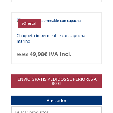
¡Oferta!
Chaqueta impermeable con capucha
marino
El
El
49,98
€
IVA Incl.
99,95
€
precio
precio
original
actual
¡ENVÍO GRATIS PEDIDOS SUPERIORES A
era:
es:
80 €!
99,95€.
49,98€.
Buscador
Buscar