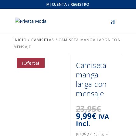
MI CUENTA / REGISTRO
INICIO
/
CAMISETAS
/ CAMISETA MANGA LARGA CON
MENSAJE
¡Oferta!
Camiseta
manga
larga con
mensaje
El
23,95
€
precio
El
9,99
€
IVA
original
precio
Incl.
era:
actual
PRI2527. Calidad