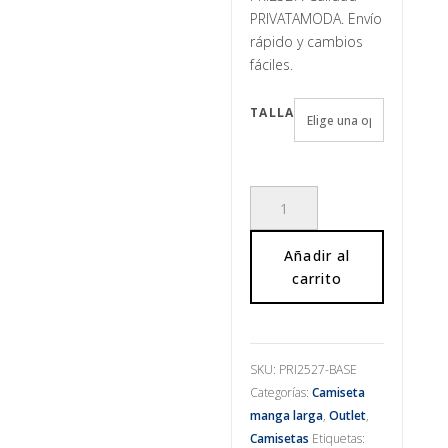
23,95€.
es:
9,99€.
PRIVATAMODA. Envío
rápido y cambios
fáciles.
TALLA
Camiseta
manga
larga
Añadir al
con
carrito
mensaje
cantidad
SKU:
PRI2527-BASE
Categorías:
Camiseta
manga larga
,
Outlet
,
Camisetas
Etiquetas: