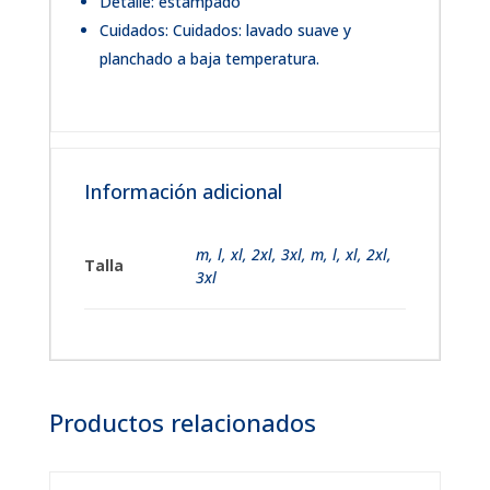
Detalle: estampado
Cuidados: Cuidados: lavado suave y
planchado a baja temperatura.
Información adicional
m
,
l
,
xl
,
2xl
,
3xl
,
m, l, xl, 2xl,
Talla
3xl
Productos relacionados