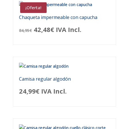
¡Oferta!
Chaqueta impermeable con capucha
El
El
42,48
€
IVA Incl.
84,95
€
precio
precio
original
actual
era:
es:
84,95€.
42,48€.
Camisa regular algodón
24,99
€
IVA Incl.