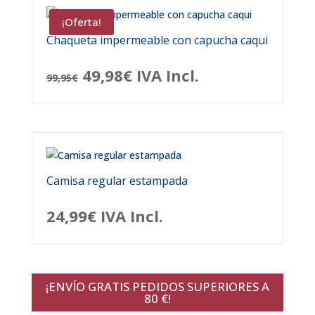
¡Oferta!
Chaqueta impermeable con capucha caqui
El
El
49,98
€
IVA Incl.
99,95
€
precio
precio
original
actual
era:
es:
99,95€.
49,98€.
Camisa regular estampada
24,99
€
IVA Incl.
¡ENVÍO GRATIS PEDIDOS SUPERIORES A
80 €!