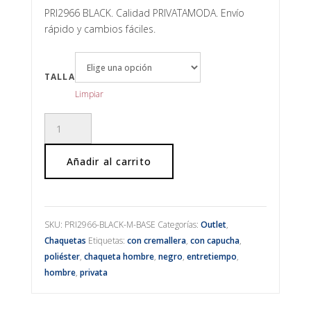
precio
precio
original
actual
PRI2966 BLACK. Calidad PRIVATAMODA. Envío
era:
es:
rápido y cambios fáciles.
69,95€.
34,98€.
TALLA
Limpiar
Chaqueta
Black
cantidad
Añadir al carrito
SKU:
PRI2966-BLACK-M-BASE
Categorías:
Outlet
,
Chaquetas
Etiquetas:
con cremallera
,
con capucha
,
poliéster
,
chaqueta hombre
,
negro
,
entretiempo
,
hombre
,
privata