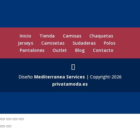
Inicio
Tienda
Camisas
Chaquetas
Jerseys
Camisetas
Sudaderas
Polos
Pantalones
Outlet
Blog
Contacto
Diseño
Mediterranea Services
| Copyright-2026
privatamoda.es
Carrito
0
Aún no agregaste productos.
Seguir viendo