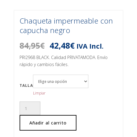
Chaqueta impermeable con
capucha negro
El
El
84,95
€
42,48
€
IVA Incl.
precio
precio
original
actual
PRI2968 BLACK. Calidad PRIVATAMODA. Envío
era:
es:
rápido y cambios fáciles.
84,95€.
42,48€.
TALLA
Limpiar
Chaqueta
impermeable
con
Añadir al carrito
capucha
negro