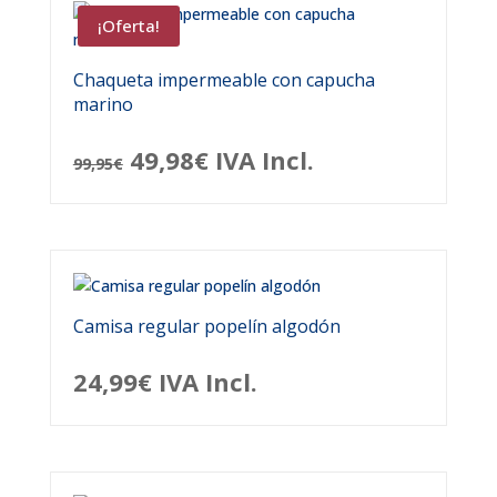
¡Oferta!
Chaqueta impermeable con capucha
marino
El
El
49,98
€
IVA Incl.
99,95
€
precio
precio
original
actual
era:
es:
99,95€.
49,98€.
Camisa regular popelín algodón
24,99
€
IVA Incl.