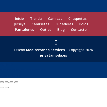
Inicio
Tienda
Camisas
Chaquetas
Jerseys
Camisetas
Sudaderas
Polos
Pantalones
Outlet
Blog
Contacto
Diseño
Mediterranea Services
| Copyright-2026
privatamoda.es
Carrito
0
Aún no agregaste productos.
Seguir viendo