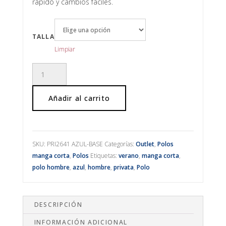
era:
es:
rápido y cambios fáciles.
39,90€.
19,99€.
TALLA
Limpiar
Polo
manga
corta
Añadir al carrito
azul
tejido
ligero
cantidad
SKU:
PRI2641 AZUL-BASE
Categorías:
Outlet
,
Polos
manga corta
,
Polos
Etiquetas:
verano
,
manga corta
,
polo hombre
,
azul
,
hombre
,
privata
,
Polo
DESCRIPCIÓN
INFORMACIÓN ADICIONAL