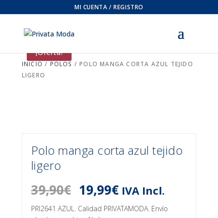
MI CUENTA / REGISTRO
¡Oferta!
INICIO
/
POLOS
/ POLO MANGA CORTA AZUL TEJIDO
LIGERO
Polo manga corta azul tejido
ligero
El
El
39,90
€
19,99
€
IVA Incl.
precio
precio
original
actual
PRI2641 AZUL. Calidad PRIVATAMODA. Envío