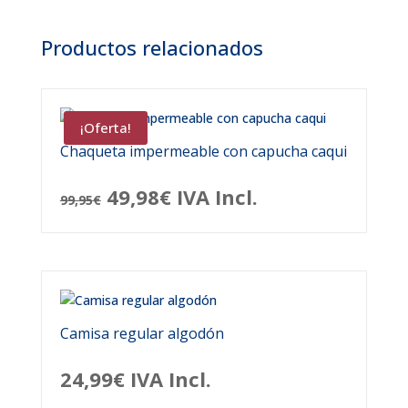
Productos relacionados
¡Oferta!
Chaqueta impermeable con capucha caqui
El
El
49,98
€
IVA Incl.
99,95
€
precio
precio
original
actual
era:
es:
99,95€.
49,98€.
Camisa regular algodón
24,99
€
IVA Incl.