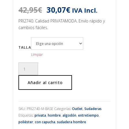
El
El
42,95
€
30,07
€
IVA Incl.
precio
precio
original
actual
PRI2740. Calidad PRIVATAMODA. Envío rápido y
era:
es:
cambios fáciles.
42,95€.
30,07€.
TALLA
Limpiar
Sudadera
con
capucha
Añadir al carrito
burdeos
cantidad
SKU:
PRI2740-M-BASE
Categorías:
Outlet
,
Sudaderas
Etiquetas:
privata
,
hombre
,
algodón
,
entretiempo
,
poliéster
,
con capucha
,
sudadera hombre