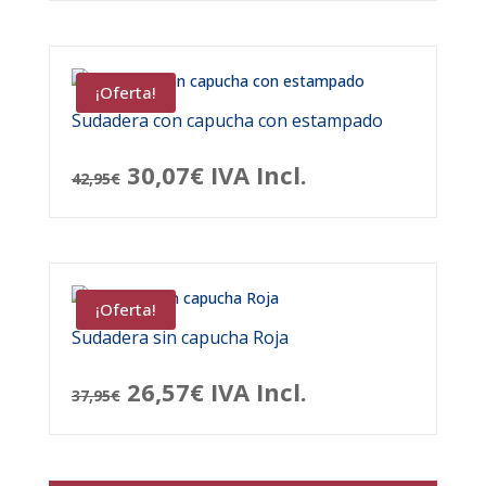
¡Oferta!
Sudadera con capucha con estampado
El
El
30,07
€
IVA Incl.
42,95
€
precio
precio
original
actual
era:
es:
¡Oferta!
42,95€.
30,07€.
Sudadera sin capucha Roja
El
El
26,57
€
IVA Incl.
37,95
€
precio
precio
original
actual