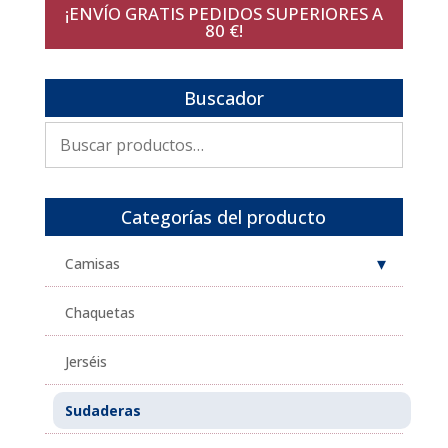
¡ENVÍO GRATIS PEDIDOS SUPERIORES A
era:
es:
80 €!
37,95€.
26,57€.
Buscador
Buscar
por:
Categorías del producto
Camisas
Chaquetas
Jerséis
Sudaderas